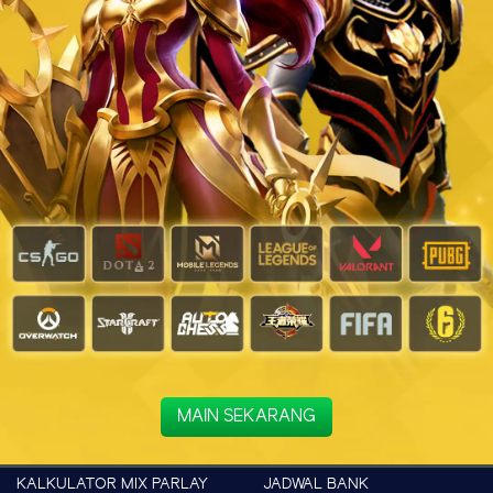
MAIN SEKARANG
KALKULATOR MIX PARLAY
JADWAL BANK