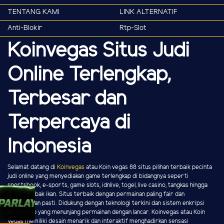
TENTANG KAMI
LINK ALTERNATIF
Anti-Blokir
Rtp-Slot
Koinvegas Situs Judi
Online Terlengkap,
Terbesar dan
Terpercaya di
Indonesia
Selamat datang di
Koinvegas
atau Koin vegas 88 situs pilihan terbaik pecinta
judi online yang menyediakan game terlengkap di bidangnya seperti
sportsbook, e-sports, game slots, idnlive, togel, live casino, tangkas hingga
game tembak ikan. Situs terbaik dengan permainan paling fair dan
kemenangan pasti. Didukung dengan teknologi terkini dan sistem enkripsi
terlengkap yang menunjang permainan dengan lancar. Koinvegas atau Koin
Vegas memiliki desain menarik dan interaktif menghadirkan sensasi