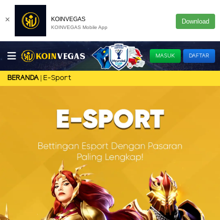
×
KOINVEGAS
Download
KOINVEGAS Mobile App
MASUK
DAFTAR
E-Sport
BERANDA